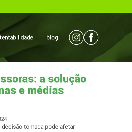
tentabilidade
blog
ssoras: a solução
enas e médias
024
 decisão tomada pode afetar